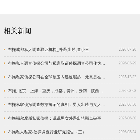
相关新闻
布拖成都私人调查取证机构_外遇,出轨,查小三
2026-07-20
布拖私人调查侦探公司与私家取证侦探调查公司作为现
2026-03-29
代社会的“真相守护者”
布拖私家侦探公司在全球范围内迅速崛起，尤其是在中
2025-12-22
国等经济快速发展的和地区。
布拖, 北京，上海，重庆，成都，贵州，云南，陕西，
2026-03-03
广州，深圳：私人私家侦探取证调查公司的兴起
布拖私家侦探调查数据揭示的真相：男人出轨与女人出
2025-06-30
轨的比例
布拖福尔摩斯私家侦探：说说男女外遇出轨那点破事
2025-06-30
布拖私人私家-侦探调查行业研究报告（三）
2026-03-24