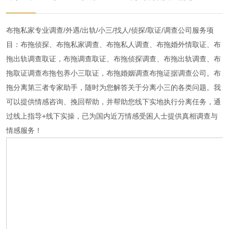
布拖私家专业调查/外遇/出轨/小三/找人/侦探/取证/调查公司服务项
目：
布拖
侦探、
布拖
私家调查、
布拖
私人调查、
布拖
婚外情取证、
布
拖
出轨调查取证，
布拖
调查取证、
布拖
侦探调查、
布拖
出轨调查、
布
拖
取证调查
布拖
包养小三取证，
布拖
婚姻调查
布拖
证据调查公司。
布
拖
分离第三者专家助手，随时为您解答关于分离小三的各类问题。我
可以提供情感咨询、挽回帮助，并帮助您线下实地执行分离任务，通
过线上指导+线下实操，已为国内近万情感受困人士提供真相调查与
情感服务！