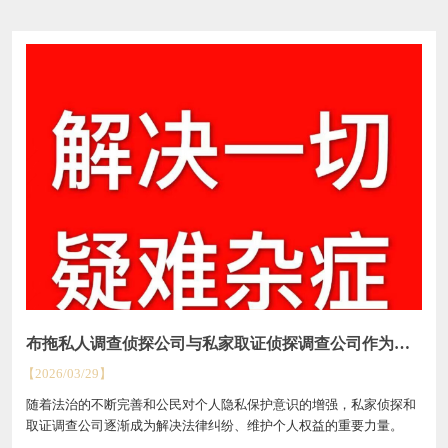
布拖私人调查侦探公司与私家取证侦探调查公司作为现
布
代社会的“真相守护者”
【2026/03/29】
【202
公司
随着法治的不断完善和公民对个人隐私保护意识的增强，私家侦探和
四
,宜
取证调查公司逐渐成为解决法律纠纷、维护个人权益的重要力量。
为
婚姻